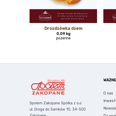
Drożdżówka dżem
0.09 kg
pszenne
WAŻN
O nas
Inwest
Społem Zakopane Spółka z o.o
Nowośc
ul. Droga do Samków 10, 34-500
Zakopane
Do wyn