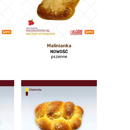
Malinianka
NOWOŚĆ
pszenne