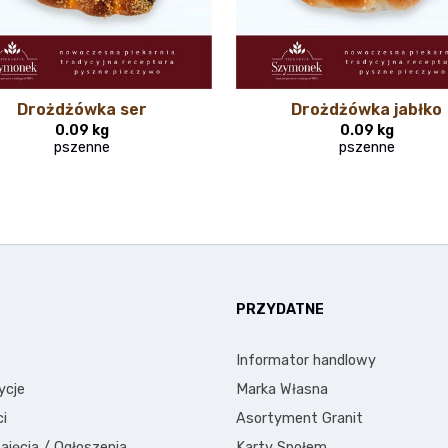
Drożdżówka ser
Drożdżówka jabłko
0.09 kg
0.09 kg
pszenne
pszenne
E
PRZYDATNE
Informator handlowy
ycje
Marka Własna
i
Asortyment Granit
ajęcia / Ogłoszenia
Karty Społem