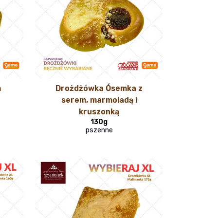
m
Drożdżówka Ósemka z
serem, marmoladą i
kruszonką
130g
pszenne