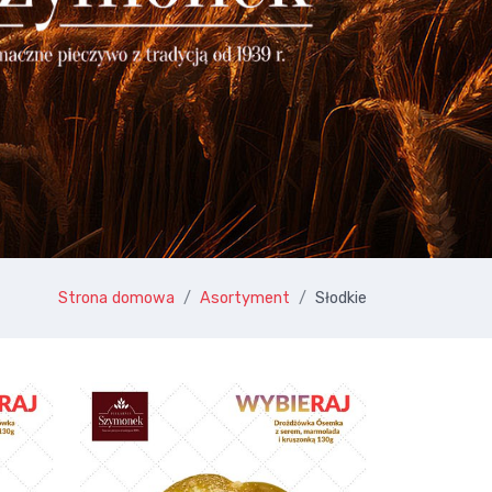
Strona domowa
Asortyment
Słodkie